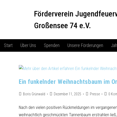
Förderverein Jugendfeuer
Großensee 74 e.V.
Start
Über Uns
Spenden
Unsere Förderungen
Jah
Ein funkelnder Weihnachtsbaum im O
Boris Grünwald
Dezember 11, 2025
Presse
0 Ko
Nach den vielen positiven Rückmeldungen im vergangenen 
weihnachtlich geschmückten Tannenbaum erstrahlen ließ,