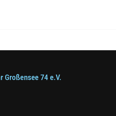
r Großensee 74 e.V.