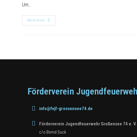
Um…
Weiterlesen
Förderverein Jugendfeuerweh
info@fvjf-grossensee74.de
Förderverein Jugendfeuerwehr Großensee 74 e. V.
c/o Bernd Suck