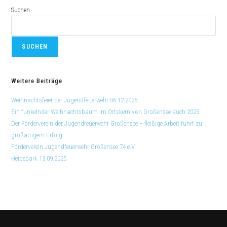
Suchen
SUCHEN
Weitere Beiträge
Weihnachtsfeier der Jugendfeuerwehr 06.12.2025
Ein funkelnder Weihnachtsbaum im Ortskern von Großensee auch 2025
Der Förderverein der Jugendfeuerwehr Großensee – fleißige Arbeit führt zu
großartigem Erfolg
Förderverein Jugendfeuerwehr Großensee 74 e.V.
Heidepark 13.09.2025