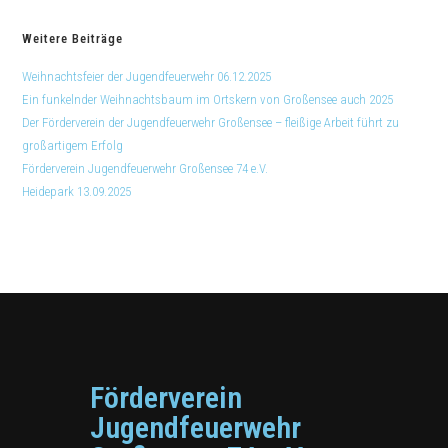
Weitere Beiträge
Weihnachtsfeier der Jugendfeuerwehr 06.12.2025
Ein funkelnder Weihnachtsbaum im Ortskern von Großensee auch 2025
Der Förderverein der Jugendfeuerwehr Großensee – fleißige Arbeit führt zu
großartigem Erfolg
Förderverein Jugendfeuerwehr Großensee 74 e.V.
Heidepark 13.09.2025
Förderverein
Jugendfeuerwehr