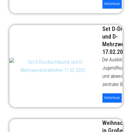
Weiterlesen
Set D-Druck
und D-
Mehrzwecks
17.02.2025
Die Ausbildung 
Jugendfeuerwehr
und abwechslun
zentraler Bauste
Weiterlesen
Weihnacht
in Großense